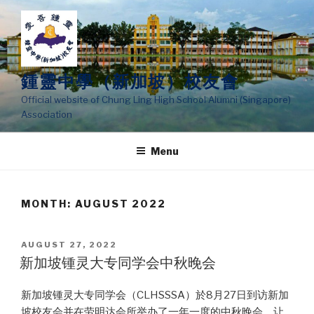
Skip
to
content
鍾靈中學（新加坡）校友會
Official website of Chung Ling High School Alumni (Singapore)
Association
Menu
MONTH:
AUGUST 2022
POSTED
AUGUST 27, 2022
ON
新加坡锺灵大专同学会中秋晚会
新加坡锺灵大专同学会（CLHSSSA）於8月27日到访新加
坡校友会并在劳明达会所举办了一年一度的中秋晚会，让