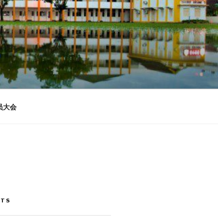
n
员大会
STS