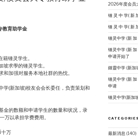
2026年度会
锺 灵 中 学( 新 
锺 灵 中 学( 新 
专教育助学金
锺灵中学 (新 
锺灵中学 (新 加
申请开始了
坡在籍锺灵学生。
新加坡求學的锺灵学生。
鍾靈中学 (新加
追求和加强对服务本地社群的热忱。
锺灵中学 (新 加
申请
中学(新加坡)校友会会长委任，负责策划和
锺灵中学(新加
基金的数额和申请学生的數量和状况，录
币一万以承担学费费用。
CATEGORIE
币十万
最新消息
(140)