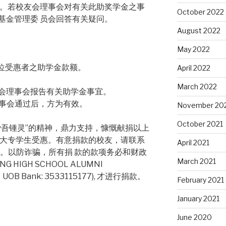
果。若校友会理事会对有关此助奖学金之事
October 2022
基金管理委 员会回答有关疑问。
August 2022
May 2022
每位受惠者之助学金款额。
April 2022
March 2022
友会理事会报告有关助学金事宜。
理事会通过后，方为有效。
November 20
October 2021
爱吾锺灵”的精神，鼎力支持，慷慨献捐以上
坡大专学生受惠。有意捐款的校友，请联系
April 2021
621）。以防诈骗，所有捐 款的款项务必和财政
March 2021
 HIGH SCHOOL ALUMNI
，UOB Bank: 3533115177), 才进行捐款。
February 2021
January 2021
June 2020