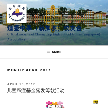
Skip
to
content
鍾靈中學（新加坡）校友會
Official website of Chung Ling High School Alumni (Singapore)
Association
Menu
MONTH:
APRIL 2017
POSTED
APRIL 18, 2017
ON
儿童癌症基金落发筹款活动