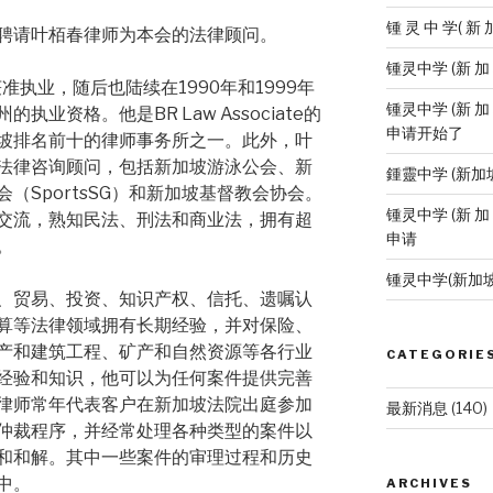
锺 灵 中 学( 新 
聘请叶栢春律师为本会的法律顾问。
锺灵中学 (新 
准执业，随后也陆续在1990年和1999年
锺灵中学 (新 加
业资格。他是BR Law Associate的
申请开始了
坡排名前十的律师事务所之一。此外，叶
法律咨询顾问，包括新加坡游泳公会、新
鍾靈中学 (新加
（SportsSG）和新加坡基督教会协会。
锺灵中学 (新 加
交流，熟知民法、刑法和商业法，拥有超
申请
。
锺灵中学(新加
、贸易、投资、知识产权、信托、遗嘱认
算等法律领域拥有长期经验，并对保险、
产和建筑工程、矿产和自然资源等各行业
CATEGORIE
经验和知识，他可以为任何案件提供完善
律师常年代表客户在新加坡法院出庭参加
最新消息
(140)
仲裁程序，并经常处理各种类型的案件以
和和解。其中一些案件的审理过程和历史
中。
ARCHIVES