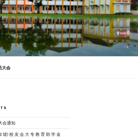
n
员大会
STS
员大会通知
加 坡) 校 友 会 大 专 教 育 助 学 金