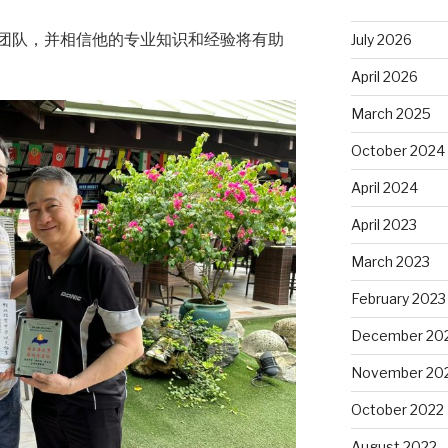
团队，并相信他的专业知识和经验将有助
July 2026
April 2026
March 2025
October 2024
April 2024
April 2023
March 2023
February 2023
December 20
November 20
October 2022
August 2022