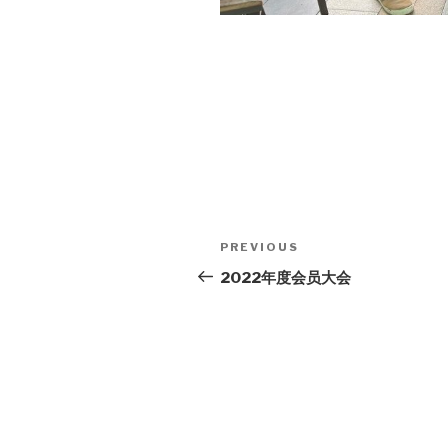
Post
Previous
PREVIOUS
navigation
Post
2022年度会员大会