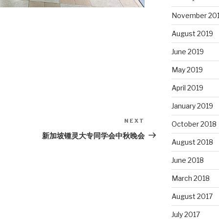
November 20
August 2019
June 2019
May 2019
April 2019
January 2019
NEXT
Next
October 2018
Post
新加坡锺灵大专同学会中秋晚会
August 2018
June 2018
March 2018
August 2017
July 2017