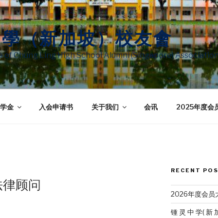
中學（新加坡）校友會
te of Chung Ling High School Alumni (Singapore) Associatio
学金
入会申请书
关于我们
会讯
2025年度会
RECENT PO
法律顾问
2026年度会
锺 灵 中 学( 新 