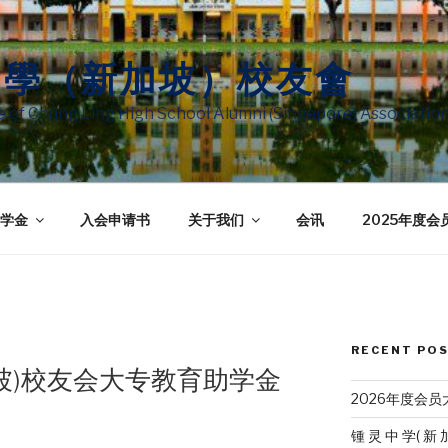
中學（新加坡）校友會
te of Chung Ling High School Alumni (Singapore) Associatio
学金
入会申请书
关于我们
会讯
2025年度会
RECENT PO
坡)校友会大专教育助学金
2026年度会
锺 灵 中 学( 新 