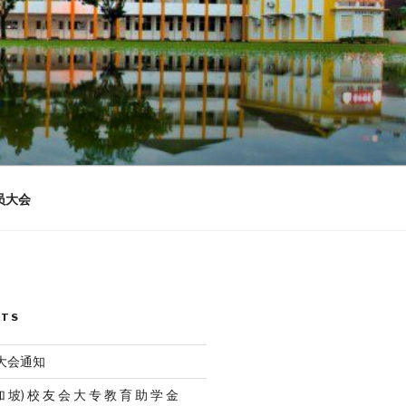
n
员大会
STS
员大会通知
加 坡) 校 友 会 大 专 教 育 助 学 金