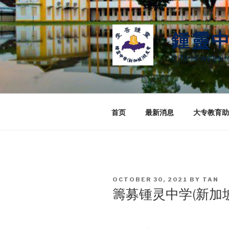
Skip
to
content
鍾靈
Official websi
首页
最新消息
大专教育助
POSTED
OCTOBER 30, 2021
BY
TAN
ON
籌募锺灵中学(新加