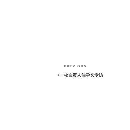
Post
Previous
PREVIOUS
navigation
Post
校友黄人佳学长专访