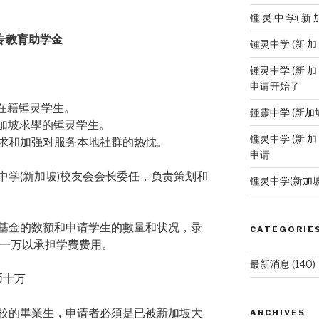
锺 灵 中 学( 新 
专教育助学金
锺灵中学 (新 
锺灵中学 (新 加
申请开始了
坡在籍锺灵学生。
鍾靈中学 (新加
新加坡求學的锺灵学生。
锺灵中学 (新 加
追求和加强对服务本地社群的热忱。
申请
中学(新加坡)校友会会长委任，负责策划和
锺灵中学(新加
基金的数额和申请学生的數量和状况，录
CATEGORIE
币一万以承担学费费用。
最新消息
(140)
币十万
校的畢業生，申请者必須是已被新加坡大
ARCHIVES