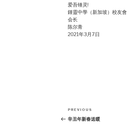
爱吾锺灵!
鍾靈中學（新加坡）校友會
会长
陈尔青
2021年3月7日
Post
Previous
PREVIOUS
navigation
Post
辛丑年新春送暖