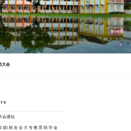
n
员大会
STS
员大会通知
加 坡) 校 友 会 大 专 教 育 助 学 金