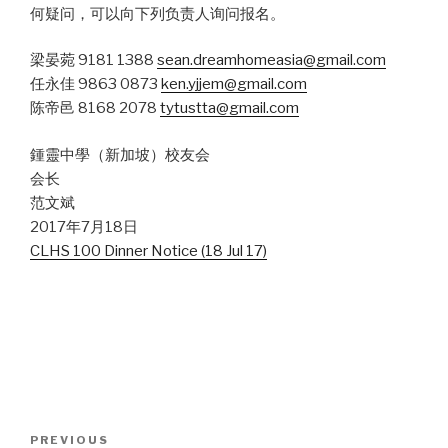
何疑问，可以向下列负责人询问报名。
梁晏菀 9181 1388
sean.dreamhomeasia@gmail.com
任永佳 9863 0873
ken.yjjem@gmail.com
陈帝邑 8168 2078
tytustta@gmail.com
鍾靈中學（新加坡）校友会
会长
范文斌
2017年7月18日
CLHS 100 Dinner Notice (18 Jul 17)
Post
Previous
PREVIOUS