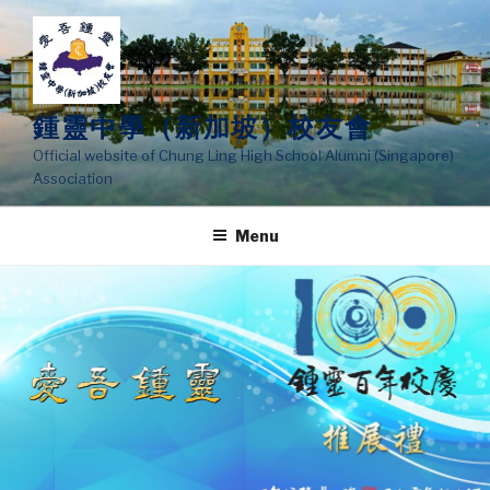
Skip
to
content
鍾靈中學（新加坡）校友會
Official website of Chung Ling High School Alumni (Singapore)
Association
Menu