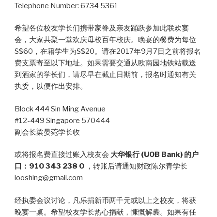
Telephone Number: 6734 5361
希望各位校友学长们携带家眷及亲友踊跃参加此联欢宴
会，大家共聚一堂欢庆母校百年校庆。晚宴的餐费为每位
S$60，在籍学生为S$20。请在2017年9月7日之前将报名
费支票寄至以下地址。如果需要交通从欧南园地铁站载送
到酒家的学长们，请尽早在截止日期前，报名时通知有关
执委，以便作出安排。
Block 444 Sin Ming Avenue
#12-449 Singapore 570444
副会长梁晏菀学长收
或将报名费直接过账入校友会
大华银行 (UOB Bank) 的户
口：910 343 238 0
，转账后请通知财政陈尔青学长
looshing@gmail.com
经执委会议讨论，凡乐捐新币两千元或以上之校友，将获
晚宴一桌。希望校友学长热心捐献，慷慨解囊。如果有任