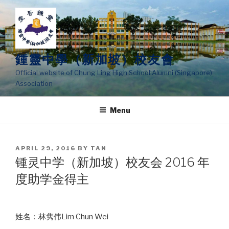
Skip
to
content
鍾靈中學（新加坡）校友會
Official website of Chung Ling High School Alumni (Singapore)
Association
Menu
POSTED
APRIL 29, 2016
BY
TAN
ON
锺灵中学（新加坡）校友会 2016 年
度助学金得主
姓名：林隽伟Lim Chun Wei