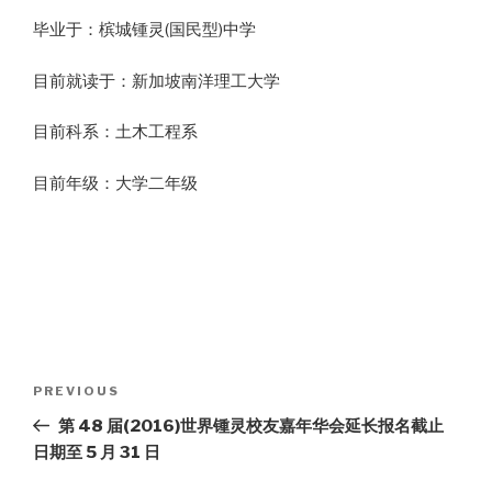
毕业于：槟城锺灵(国民型)中学
目前就读于：新加坡南洋理工大学
目前科系：土木工程系
目前年级：大学二年级
Post
Previous
PREVIOUS
navigation
Post
第 48 届(2016)世界锺灵校友嘉年华会延长报名截止
日期至 5 月 31 日